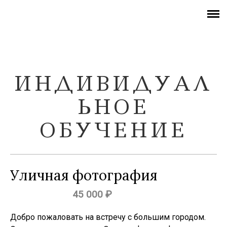
ПОЧЕМУ МЫ
ПРЕПОДАВАТЕЛЬ
ИНДИВИДУАЛЬНОЕ ОБУЧЕНИЕ
ОБУЧЕНИЕ
ИНДИВИДУАЛ
ОТЗЫВЫ
ЬНОЕ
ФОТОГРАФИИ СТУДЕНТОВ
ОБУЧЕНИЕ
КОНТАКТЫ
БЛОГ
Уличная фотография
45 000 ₽
Добро пожаловать на встречу с большим городом.